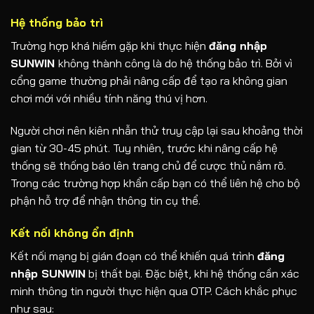
Hệ thống bảo trì
Trường hợp khá hiếm gặp khi thực hiện
đăng nhập
SUNWIN
không thành công là do hệ thống bảo trì. Bởi vì
cổng game thường phải nâng cấp để tạo ra không gian
chơi mới với nhiều tính năng thú vị hơn.
Người chơi nên kiên nhẫn thử truy cập lại sau khoảng thời
gian từ 30-45 phút. Tuy nhiên, trước khi nâng cấp hệ
thống sẽ thống báo lên trang chủ để cược thủ nắm rõ.
Trong các trường hợp khẩn cấp bạn có thể liên hệ cho bộ
phận hỗ trợ để nhận thông tin cụ thể.
Kết nối không ổn định
Kết nối mạng bị gián đoạn có thể khiến quá trình
đăng
nhập SUNWIN
bị thất bại. Đặc biệt, khi hệ thống cần xác
minh thông tin người thực hiện qua OTP. Cách khắc phục
như sau: