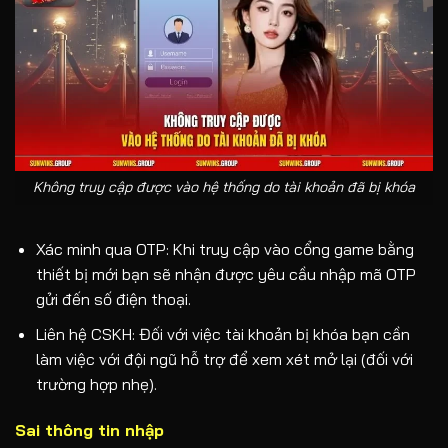
Không truy cập được vào hệ thống do tài khoản đã bị khóa
Xác minh qua OTP: Khi truy cập vào cổng game bằng
thiết bị mới bạn sẽ nhận được yêu cầu nhập mã OTP
gửi đến số điện thoại.
Liên hệ CSKH: Đối với việc tài khoản bị khóa bạn cần
làm việc với đội ngũ hỗ trợ để xem xét mở lại (đối với
trường hợp nhẹ).
Sai thông tin nhập