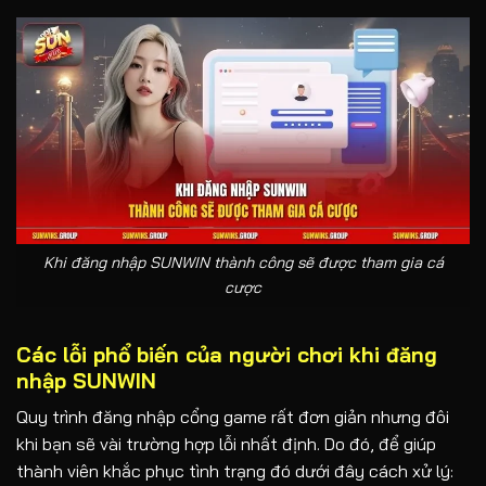
Khi đăng nhập SUNWIN thành công sẽ được tham gia cá
cược
Các lỗi phổ biến của người chơi khi đăng
nhập SUNWIN
Quy trình đăng nhập cổng game rất đơn giản nhưng đôi
khi bạn sẽ vài trường hợp lỗi nhất định. Do đó, để giúp
thành viên khắc phục tình trạng đó dưới đây cách xử lý: