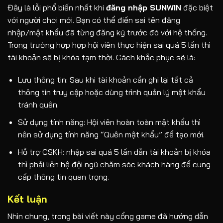
Đây là lỗi phổ biến nhất khi
đăng nhập SUNWIN
đặc biệt
với người chơi mới. Bạn có thể điền sai tên đăng
nhập/mật khẩu đã từng đăng ký trước đó với hệ thống.
Trong trường hợp hợp hội viên thực hiện sai quá 5 lần thì
tài khoản sẽ bị khóa tạm thời. Cách khắc phục sẽ là:
Lưu thông tin: Sau khi tài khoản cần ghi lại tất cả
thông tin truy cập hoặc dùng trình quản lý mật khẩu
tránh quên.
Sử dụng tính năng: Hội viên hoàn toàn mật khẩu thì
nên sử dụng tính năng “Quên mật khẩu” để tạo mới.
Hỗ trợ CSKH: nhập sai quá 5 lần dẫn tài khoản bị khóa
thì phải liên hệ đội ngũ chăm sóc khách hàng để cung
cấp thông tin quan trọng.
Kết luận
Nhìn chung, trong bài viết này cổng game đã hướng dẫn