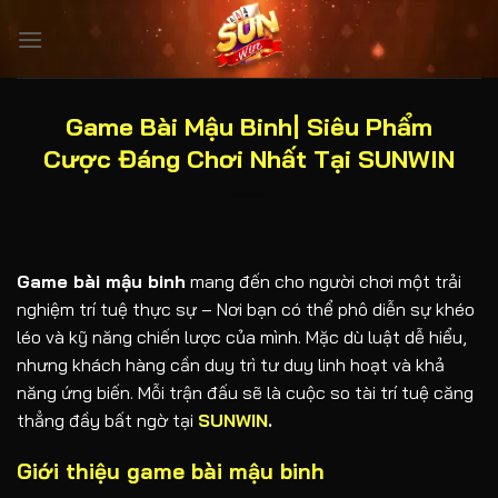
Bỏ
qua
nội
dung
Game Bài Mậu Binh| Siêu Phẩm
Cược Đáng Chơi Nhất Tại SUNWIN
Game bài mậu binh
mang đến cho người chơi một trải
nghiệm trí tuệ thực sự – Nơi bạn có thể phô diễn sự khéo
léo và kỹ năng chiến lược của mình. Mặc dù luật dễ hiểu,
nhưng khách hàng cần duy trì tư duy linh hoạt và khả
năng ứng biến. Mỗi trận đấu sẽ là cuộc so tài trí tuệ căng
thẳng đầy bất ngờ tại
SUNWIN
.
Giới thiệu game bài mậu binh