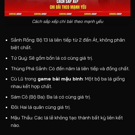
Cách sắp xếp chi bài theo mạnh yếu
Sảnh Rồng: Bộ 13 lá liên tiếp từ 2 đến Át, không phân
biệt chất.
Tứ Quý: Sẽ gồm bốn lá có cùng giá trị.
Thùng Phá Sảnh: Có đến năm lá liên tiếp và đồng chất.
Cù Lũ trong
game bài mậu binh
: Một bộ ba lá giống
nhau kết hợp chất.
Sám Cô (Bộ Ba): Ba lá có cùng giá trị.
Đôi: Hai lá quân cùng giá trị.
Mậu Thầu: Các lá lẻ không tạo thành bất kỳ liên kết
nào.