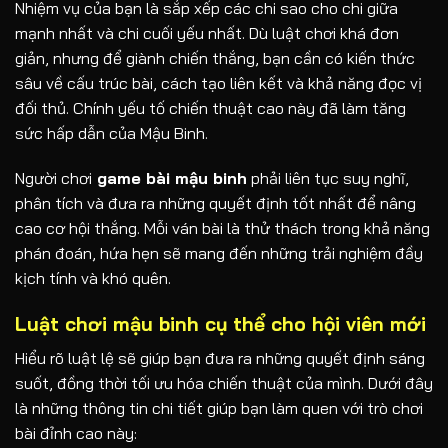
Nhiệm vụ của bạn là sắp xếp các chi sao cho chi giữa
mạnh nhất và chi cuối yếu nhất. Dù luật chơi khá đơn
giản, nhưng để giành chiến thắng, bạn cần có kiến thức
sâu về cấu trúc bài, cách tạo liên kết và khả năng đọc vị
đối thủ. Chính yếu tố chiến thuật cao này đã làm tăng
sức hấp dẫn của Mậu Binh.
Người chơi
game bài mậu binh
phải liên tục suy nghĩ,
phân tích và đưa ra những quyết định tốt nhất để nâng
cao cơ hội thắng. Mỗi ván bài là thử thách trong khả năng
phán đoán, hứa hẹn sẽ mang đến những trải nghiệm đầy
kịch tính và khó quên.
Luật chơi mậu binh cụ thể cho hội viên mới
Hiểu rõ luật lệ sẽ giúp bạn đưa ra những quyết định sáng
suốt, đồng thời tối ưu hóa chiến thuật của mình. Dưới đây
là những thông tin chi tiết giúp bạn làm quen với trò chơi
bài đỉnh cao này: