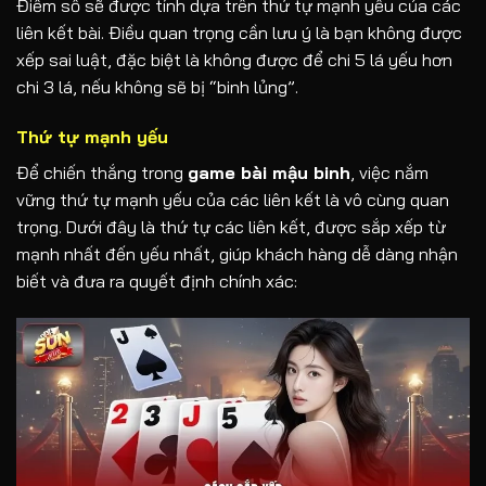
Điểm số sẽ được tính dựa trên thứ tự mạnh yếu của các
liên kết bài. Điều quan trọng cần lưu ý là bạn không được
xếp sai luật, đặc biệt là không được để chi 5 lá yếu hơn
chi 3 lá, nếu không sẽ bị “binh lủng”.
Thứ tự mạnh yếu
Để chiến thắng trong
game bài mậu binh
, việc nắm
vững thứ tự mạnh yếu của các liên kết là vô cùng quan
trọng. Dưới đây là thứ tự các liên kết, được sắp xếp từ
mạnh nhất đến yếu nhất, giúp khách hàng dễ dàng nhận
biết và đưa ra quyết định chính xác: