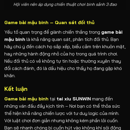
Hội viên nên áp dụng chiến thuật chơi binh sảnh 3 đao
Game bài mậu binh – Quan sát đối thủ
Yếu tố quan trọng để giành chiến thắng trong
game bài
mậu binh
là khả năng quan sát, phân tích đối thủ. Bạn
hãy chú ý đến cách họ sắp xếp, biểu cảm trên khuôn mặt,
hay những hành động nhỏ của họ trong quá trình chơi.
Nếu đối thủ có vẻ không tự tin hoặc thường xuyên thay
đổi cách đánh, đó là dấu hiệu cho thấy họ đang gặp khó
khăn.
Kết luận
Game bài mậu binh
tại
tai xiu SUNWIN
mang đến
những ván đấu đầy kịch tính – Nơi bạn có thể thỏa sức
thể hiện khả năng chiến lược với tư duy logic của mình.
Với luật chơi đơn giản nhưng không kém phần lôi cuốn.
Bạn sẽ nhanh chóng bị cuốn hút vào không khí sôi động