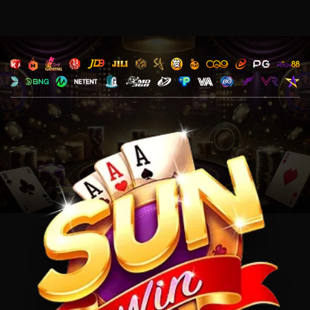
Sảnh
Năng
SUNWIN
–
Chơi
Kết
Chuẩn
Hợp
Từ
Cực
Chuyên
Mạnh
Gia
Trong
Game
Bài
SUNWIN