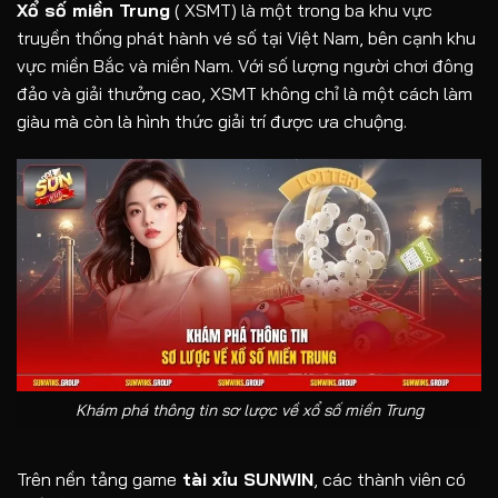
Xổ số miền Trung
( XSMT) là một trong ba khu vực
truyền thống phát hành vé số tại Việt Nam, bên cạnh khu
vực miền Bắc và miền Nam. Với số lượng người chơi đông
đảo và giải thưởng cao, XSMT không chỉ là một cách làm
giàu mà còn là hình thức giải trí được ưa chuộng.
Khám phá thông tin sơ lược về xổ số miền Trung
Trên nền tảng game
tài xỉu SUNWIN
, các thành viên có