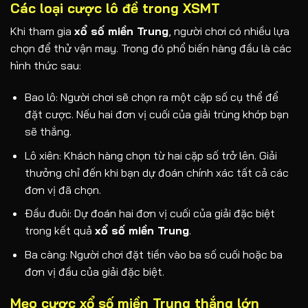
Các loại cược lô đề trong XSMT
Khi tham gia
xổ số miền Trung
, người chơi có nhiều lựa
chọn để thử vận may. Trong đó phổ biến hàng đầu là các
hình thức sau:
Bao lô: Người chơi sẽ chọn ra một cặp số cụ thể để
đặt cược. Nếu hai đơn vị cuối của giải trùng khớp bạn
sẽ thắng.
Lô xiên: Khách hàng chọn từ hai cặp số trở lên. Giải
thưởng chỉ đến khi bạn dự đoán chính xác tất cả các
đơn vị đã chọn.
Đầu đuôi: Dự đoán hai đơn vị cuối của giải đặc biệt
trong kết quả
xổ số miền Trung
.
Ba càng: Người chơi đặt tiền vào ba số cuối hoặc ba
đơn vị đầu của giải đặc biệt.
Mẹo cược xổ số miền Trung thắng lớn