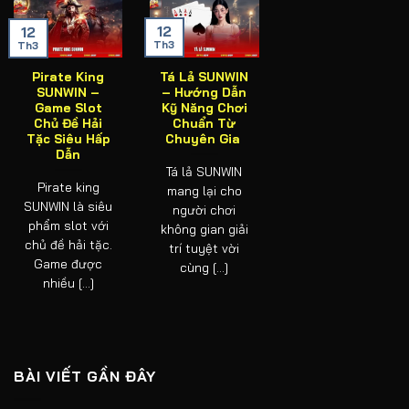
12
12
Th3
Th3
Pirate King
Tá Lả SUNWIN
SUNWIN –
– Hướng Dẫn
Game Slot
Kỹ Năng Chơi
Chủ Đề Hải
Chuẩn Từ
Tặc Siêu Hấp
Chuyên Gia
Dẫn
Tá lả SUNWIN
Pirate king
mang lại cho
SUNWIN là siêu
người chơi
phẩm slot với
không gian giải
chủ đề hải tặc.
trí tuyệt vời
Game được
cùng [...]
nhiều [...]
BÀI VIẾT GẦN ĐÂY