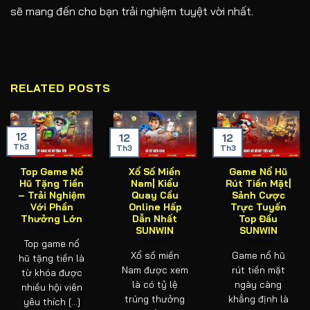
sẽ mang đến cho bạn trải nghiệm tuyệt vời nhất.
RELATED POSTS
12
12
12
Th3
Th3
Th3
Top Game Nổ
Xổ Số Miền
Game Nổ Hũ
Hũ Tặng Tiền
Nam| Kiểu
Rút Tiền Mặt|
– Trải Nghiệm
Quay Cầu
Sảnh Cược
Với Phần
Online Hấp
Trực Tuyến
Thưởng Lớn
Dẫn Nhất
Top Đầu
SUNWIN
SUNWIN
Top game nổ
Xổ số miền
Game nổ hũ
hũ tặng tiền là
Nam được xem
rút tiền mặt
từ khóa được
là có tỷ lệ
ngày càng
nhiều hội viên
trúng thưởng
khẳng định là
yêu thích [...]