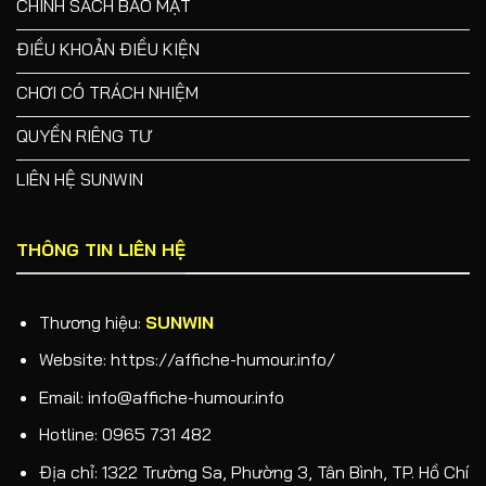
CHÍNH SÁCH BẢO MẬT
ĐIỀU KHOẢN ĐIỀU KIỆN
CHƠI CÓ TRÁCH NHIỆM
QUYỀN RIÊNG TƯ
LIÊN HỆ SUNWIN
THÔNG TIN LIÊN HỆ
Thương hiệu:
SUNWIN
Website: https://affiche-humour.info/
Email:
info@affiche-humour.info
Hotline: 0965 731 482
Địa chỉ: 1322 Trường Sa, Phường 3, Tân Bình, TP. Hồ Chí